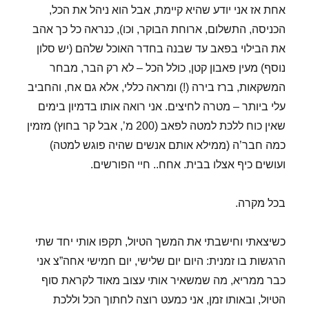
אחת אז אני יודע שהיא קיימת, אבל הוא ניהל את הכל,
הכניסה, התשלום, ארוחת הבוקר, וכו), כנראה כל כך אהב
את הבילוי בפאב עד שבנה בחדר האוכל שלהם (יש סלון
נוסף) מעין פאבון קטן, כולל הכל – לא רק הבר, מבחר
המשקאות, ברז בירה (!) ומראה כללי, אלא גם אח, והחביב
עלי ביותר – מטרה לחיצים. אני רואה אותו בדמיון בימים
שאין כוח ללכת למטה לפאב (200 מ’, אבל קר בחוץ) מזמין
כמה חבר’ה (ממילא אותם אנשים שהיה פוגש למטה)
ועושים כיף אצלו בבית. אחח.. חיי הפורשים.
בכל מקרה.
כשיצאתי וחישבתי את המשך הטיול, תקפו אותי יחד שתי
הרגשות בו זמנית: היום יום שלישי, יום חמישי אחה”צ אני
כבר ממריא, מה שמשאיר אותי עצוב מאוד לקראת סוף
הטיול, ובאותו זמן, אני כמעט רוצה לחתוך הכל וללכת