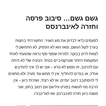
בתאריך
סקוטלנד
–
רות,
גשם גשם… סיבוב פרסה
עבור
וחזרה לאינברנסס
לפעמים כדאי לבדוק את מזג האויר. התעוררתי בחצות
בערך לקול הגשם, ומאז הוא לא הפסיק. לא התחשק לי
לצאת לרוץ בבוקר, למרות שסוף סוף נראה שהגעתי לאחד
המקומות היותר אטרקטיביים בטיול. הבעיה שלי לא היתה
עם להרטב, זה ממש לא נורא – אם יש לך איך להתיבש
אח”כ, או בגדים להחליף. אין לי ממש עוד מעיל, ולא מתאים
לי להסתובב רטוב יומיים. אז לא רצתי, ושיניתי כיוון – אין
הרבה מה לעשות בפורט וויליאם אם רטוב בחוץ, ואני
משנה כיוון חזרה לאינברנס, ואז לאדינבורו.