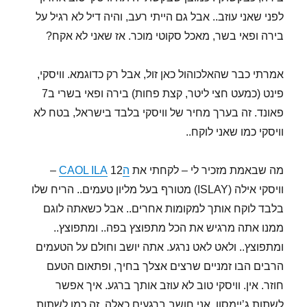
לפני שאני עוזב.. אבל גם הייתי רעב, והיה דיל לא רגיל על
בירה ופאי בשר, מאכל סקוטי מוכר. אז שאני לא אקח?
אמרתי כבר שהאלכוהול כאן זול, אבל רק כדוגמא. וויסקי,
פינט (כמעט חצי ליטר, קצת פחות) בירה ופאי בשרי ב7
פאונד. זה בערך מחיר של וויסקי בלבד בישראל, בטח לא
וויסקי כמו שאני לוקח..
מה שבאמת מזכיר לי – לקחתי את
הCAOL ILA
12 –
וויסקי אילה (ISLAY) מטורף בעל מליון טעמים.. הריח שלו
בלבד לוקח אותך למקומות אחרים.. אבל כשאתה לוגם
ממנו אתה מרגיש את הכל מתפוצץ בפה.. ומתפוצץ..
ומתפוצץ.. ולאט לאט נרגע. אתה יושב וחולם על הטעמים
הרבים הבו זמניים שרצים אצלך בחיך, ופתאום הטעם
חוזר. אין. וויסקי טוב לא עוזב אותך ברגע. איך אפשר
לשתות ג’יימסון, אני חושב ברגעים כאלה. זה כמו לשתות