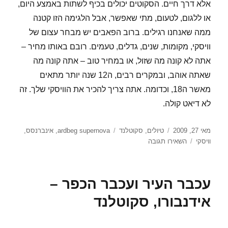
אלא דרך חיים. הסקוטים יכולים בכיף לשתות באמצע היום,
או ללגום, לטעום, מתי שאפשר, אבל הלגימה הזו קטנה
ממה שאנחנו רגילים. ברוב הפאבים יש מבחר עצום של
וויסקי, מקומות, שנים, גדלים, טעמים. רובם באותו מחיר –
אתה לא קונה מה שזול, או במחיר טוב – אתה קונה מה
שאתה אוהב, ובמקרים רבים, ה12 שנה יותר מתאים
מאשר ה18, וכדומה. אתה צריך להכיר את הוויסקי שלך. זה
לא דיאט קולה.
פורסם
קטגוריות
תגיות
מאי 27, 2009
טיולים
,
סקוטלנד
ardbeg supernova
,
אינברנסס
,
בתאריך
עבור
וויסקי
השאירו תגובה
גשם
גשם…
סיבוב
עכבר העיר ועכבר הכפר –
פרסה
וחזרה
אידנבורו, סקוטלנד
לאינברנסס