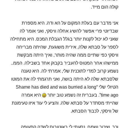
קולה הום מייד.
אני מדבר עם בעלת המקום על הא ודה. היא מספרת
שבדיוטי פרי אפשר להשיג אחלה וויסקי, ואני אומר לה
שאני לא יכול לקנות יותר בגלל הגבלת המכס. היא מתחילה
לספר על סבתא שלה, אירית משוגעת, שהיתה מבריחה
וויסקי כפי שתיים ממה שהיה מותר, ואיך היתה מבקשת
ממישהו אחר המטוס להעביר בקבוק אחד בשבילה. הממ..
נשמע קרוב למדי לתוכנית שלי, אמרתי לה. היא טענה
שלסבתא שלה לא היתה בושה, ואני תרגמתי לה את המוטו
הטיולי שלי “Shame has died and was burried a long
time ago”. בעברית זה נשמע טוב יותר
היא אמרה
שהייתי מסתדר על סבתא שלה. והציע לי עוד איזו טעימונת
של וויסקי, לכבוד הסבתא.
וכך, שיכור ושמח, נסעתי לי באוטובוס לשדה התעופה.