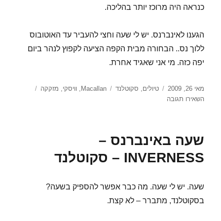
כנראה היה מרוכז יותר בהליכה.
הגענו לאינברנס. יש לי שעה וחצי להעביר עד האוטובוס
ללוך נס.. הבחורה מבית הקפה הציעה לקפוץ לנהר ביום
יפה כזה. מי אני שאגיד אחרת.
פורסם
קטגוריות
תגיות
מאי 26, 2009
טיולים
,
סקוטלנד
Macallan
,
וויסקי
,
מזקקה
בתאריך
עבור
השאירו תגובה
מה
כבר
יום
שעה באינברנס –
שלישי?
בדרכי
INVERNESS – סקוטלנד
ללוך
נס
–
שעה. יש לי שעה. מה כבר אפשר להספיק בשעה?
סקוטלנד
בסקוטלנד, מתברר – לא קצת.