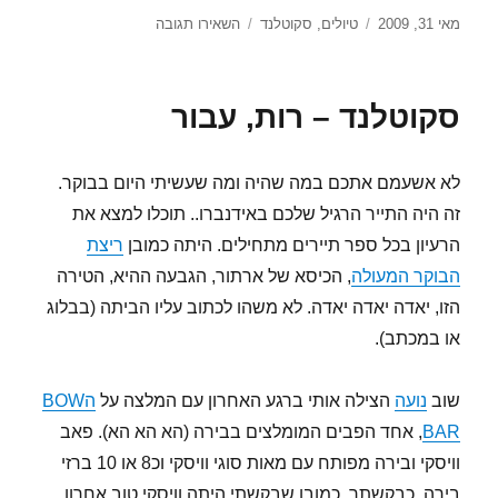
פורסם
קטגוריות
עבור
מאי 31, 2009
טיולים
,
סקוטלנד
השאירו תגובה
בתאריך
תמונות
מסקוטלנד..
סקוטלנד – רות, עבור
לא אשעמם אתכם במה שהיה ומה שעשיתי היום בבוקר.
זה היה התייר הרגיל שלכם באידנברו.. תוכלו למצא את
הרעיון בכל ספר תיירים מתחילים. היתה כמובן
ריצת
הבוקר המעולה
, הכיסא של ארתור, הגבעה ההיא, הטירה
הזו, יאדה יאדה יאדה. לא משהו לכתוב עליו הביתה (בבלוג
או במכתב).
שוב
נועה
הצילה אותי ברגע האחרון עם המלצה על
הBOW
BAR
, אחד הפבים המומלצים בבירה (הא הא הא). פאב
וויסקי ובירה מפותח עם מאות סוגי וויסקי וכ8 או 10 ברזי
בירה, כבקשתך. כמובן שבקשתי היתה וויסקי טוב אחרון