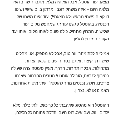
מצאנו עוד הוסטל, אבל הוא היה מלא. מתברר שרוב העיר
מלאה היום – איזה משחק רוגבי, מרתון ביום שישי (שיט!
דווקא חיפשתי מראש ולא מצאתי!) ועוד איזה משהו של
הכנסיה. בהוסטל פגשנו עוד זוג שמחפש מקום ועוד
שלישיה. המרוץ מתחיל. כולנו פונים לאותו מקום, אותו יעד
מקורי. המירוץ למליון.
אמילי הולכת מהר, וזה טוב, אבל לא מספיק. אני מחליט
שיש דרך קיצור, ואתם בטח חושבים שכאן הצרות
מתחילות, אבל זו תחרות. הדרך, מעיין סימטה צרה שעולה
בטירוף לגבעה, מובילה אותנו 5 מטרים מהרחוב שאנחנו
צריכים. ויולה. נכנסים מהר להוסטל.. שתי מיטות אחרונות,
תאמינו או לא. נצחון.
ההוסטל הוא מהסוג שאהבתי כל כך כשטיילתי כילד. מלא
ילדים. וזול. ועם אינטרנט חינם. הדלת פתוחה כל הלילה,