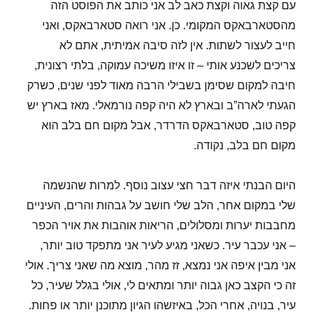
עם קצת גאוה וקצת כאב לב אני כותב את הפוסט הזה
מהסטארבאקס המקומי. כן. אני רואה סטארבאקס, ואני
חייב לעצור לשתות. אין לזה סיבה אמיתית, אתם לא
צריכים לשכנע אותי – זו איזו משיכה עמוקה, בלתי רצונית,
חיבה למקום שסימן בשבילי הרבה מאוד לפני שנים, כשרק
הגעתי לארה”ב ובארץ לא היה קפה נורמאלי. מאז בארץ יש
קפה טוב, סטארבאקס הדרדר, אבל מקום חם בלב הוא
מקום חם בלב, נקודה.
היום הבנתי איזה דבר חצי עצוב נוסף. למרות שהנשמה
שלי במקום אחר, הלב שלי חושב על גבהות והרים, העיניים
מחבבות יערות ומסלולים, הריאות אוהבות את אויר הכפר
– אני עכבר עיר. כשאני מגיע לעיר אני מתפקד טוב יותר,
אני מבין איפה אני נמצא, זז מהר, מוצא מה שאני צריך. אולי
זה כי הקצב כאן גבוה יותר ומתאים לי, אולי בגלל שעיר, כל
עיר, בנויה, אחרי הכל, באיזשהו הגיון מתוכנן יותר או פחות.