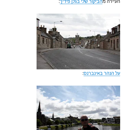
העיירה מ
הביקור שלי בגלן פידיך
:
על הנהר באינברנס
: