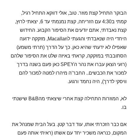
הבוקר התחיל קצת מוזר. טוב, אולי דווקא התחיל רגיל,
קמתי ב4:30 עם הזריחה, קצת נמנמתי עד 6, יצאתי לרוץ,
קצת נאבדתי, אתם יודעים את הסיפור הקבוע. החידוש
היחדי היה שנאבדתי והגעתי לMacallan, מזקקה ידועה
שאפילו לא ידעתי שהיא כאן. כך על הדרך (תרתי משמע)
הסתובבתי במזקקה, קראתי באיזה שלט את הסיפור שלהם
(רועי הצאן עברו את נהר הSPEY כאן פעם בשנה בדרך
למכור את הכבשים.. החבר’ה מיהרו למטה למכור להם
וויסקי לדרך), היה נחמד ורגוע.
לא, המוזרות התחילה קצת אחרי שיצאתי מהB&B שישנתי
בו.
אם כבר הזכרתי אותו, עוד דבר קטן. בעל הבית שמנהל את
המקום, כנראה משכיר יחד עם אשתו (ראיתי אותה פעם