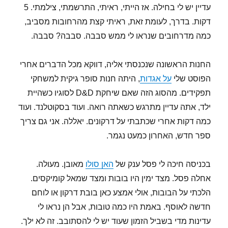
עדיין יש לי בחילה. אז הייתי, ראיתי, התרשמתי, צילמתי. 5
דקות. בדרך, לעומת זאת, ראיתי קצת מהרחובות מסביב,
כמה מדרחובים שנראו לי ממש סבבה. סבבה? סבבה.
החנות הראשונה שנכנסתי אליה, דווקא מכל הדברים אחרי
הפוסט שלי
על אגדות
, היתה חנות סופר גיקית למשחקי
תפקידים. מהסוג הזה שאם שיחקת D&D לסוגיו כשהיית
ילד, אתה עדיין מתרגש כשאתה רואה. ועוד בסקוטלנד. ועוד
כמה דקות אחרי שכתבתי על דרקונים. יאללה. אני גם צריך
ספר חדש, האחרון כמעט נגמר.
בכניסה חיכה לי פסל ענק של
האן סולו
מאובן. מעולה.
אחלה פסל. מצד ימין היו בובות ומצד שמאל קומיקסים.
הלכתי על הבובות, אולי אמצע כאן בובת דרקון או לוחם
חדשה לאוסף. באמת היו כמה טובות, אבל הן נראו לי
עדינות מדי בשביל הזמון שעוד יש לי להסתובב. זה לא ילך.