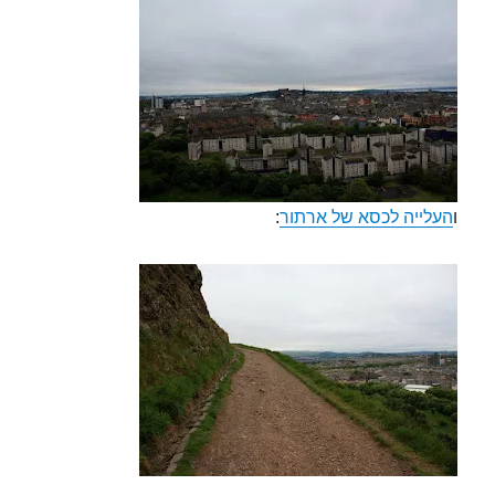
ו
העלייה לכסא של ארתור
: