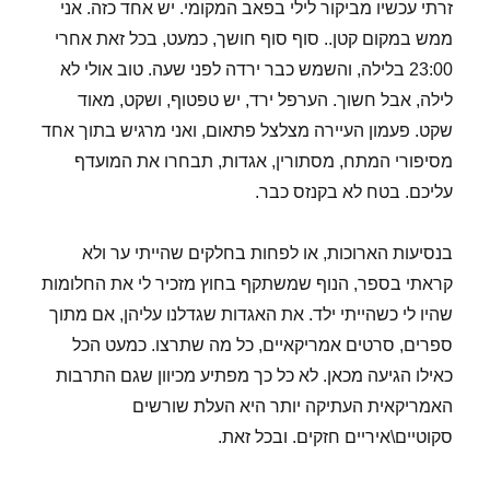
זרתי עכשיו מביקור לילי בפאב המקומי. יש אחד כזה. אני
סקוטלנד
ממש במקום קטן.. סוף סוף חושך, כמעט, בכל זאת אחרי
23:00 בלילה, והשמש כבר ירדה לפני שעה. טוב אולי לא
לילה, אבל חשוך. הערפל ירד, יש טפטוף, ושקט, מאוד
שקט. פעמון העיירה מצלצל פתאום, ואני מרגיש בתוך אחד
מסיפורי המתח, מסתורין, אגדות, תבחרו את המועדף
עליכם. בטח לא בקנזס כבר.
בנסיעות הארוכות, או לפחות בחלקים שהייתי ער ולא
קראתי בספר, הנוף שמשתקף בחוץ מזכיר לי את החלומות
שהיו לי כשהייתי ילד. את האגדות שגדלנו עליהן, אם מתוך
ספרים, סרטים אמריקאיים, כל מה שתרצו. כמעט הכל
כאילו הגיעה מכאן. לא כל כך מפתיע מכיוון שגם התרבות
האמריקאית העתיקה יותר היא העלת שורשים
סקוטיים\איריים חזקים. ובכל זאת.