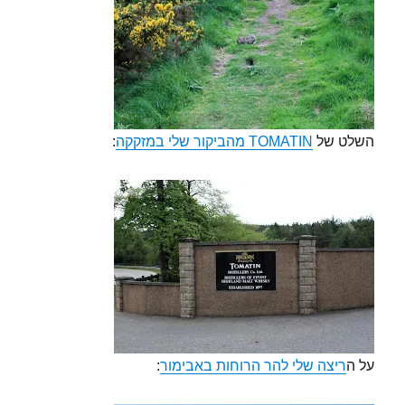
השלט של
TOMATIN מהביקור שלי במזקקה
:
על ה
ריצה שלי להר הרוחות באבימור
: