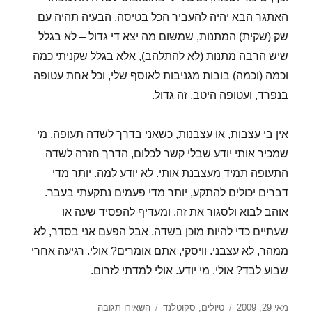
האתגר הבא יהיה להעביר הכל בטיסה. הבעיה תהיה עם
שק (שקית) המתנות, שמשום מה יצא די גדול – לא בגלל
שיש הרבה מתנות (לא להתלהב), אלא בגלל שקניתי כמה
וכמה (וכמה) בובות מגניבות לאוסף שלי, וכל אחת עטופה
בנפרד, ועטופה היטב. זה גדול.
אין בי עצבות, או עצבנות, כשאני בדרך לשדה תעופה. מי
שמכיר אותי יודע שבלי קשר לכלום, הדרך חזרה לשדה
התעופה תמיד מעצבנת אותי. לא יודע למה. יותר מדי
דברים יכולים להתקע, יותר מדי פעמים נתקעתי בעבר.
אוהב לבוא ולסגור את זה, ומעדיף להפסיד שעה או
שעתיים כדי להיות מוכן בשדה. אבל הפעם אני בסדר, לא
ממהר, לא עצבני. וויסקי, אתם אומרים? אולי. רגיעה אחרי
שבוע לבד? אולי. מי יודע. אולי למדתי לזרום.
פורסם
קטגוריות
עבור
מאי 29, 2009
טיולים
,
סקוטלנד
השאירו תגובה