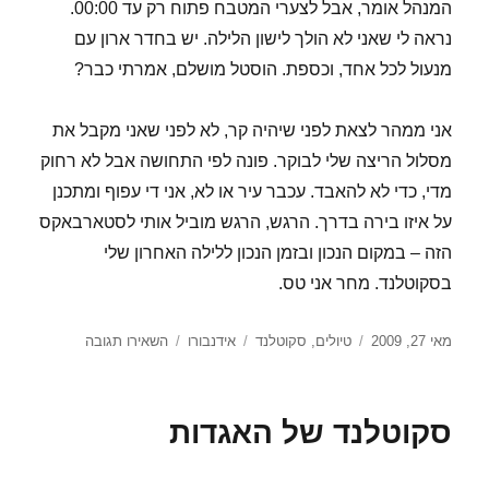
המנהל אומר, אבל לצערי המטבח פתוח רק עד 00:00.
נראה לי שאני לא הולך לישון הלילה. יש בחדר ארון עם
מנעול לכל אחד, וכספת. הוסטל מושלם, אמרתי כבר?
אני ממהר לצאת לפני שיהיה קר, לא לפני שאני מקבל את
מסלול הריצה שלי לבוקר. פונה לפי התחושה אבל לא רחוק
מדי, כדי לא להאבד. עכבר עיר או לא, אני די עפוף ומתכנן
על איזו בירה בדרך. הרגש, הרגש מוביל אותי לסטארבאקס
הזה – במקום הנכון ובזמן הנכון ללילה האחרון שלי
בסקוטלנד. מחר אני טס.
פורסם
קטגוריות
תגיות
עבור
מאי 27, 2009
טיולים
,
סקוטלנד
אידנבורו
השאירו תגובה
בתאריך
עכבר
העיר
ועכבר
סקוטלנד של האגדות
הכפר
–
אידנבורו,