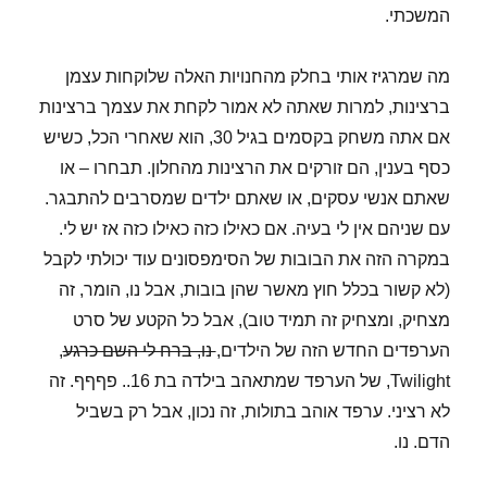
המשכתי.
מה שמרגיז אותי בחלק מהחנויות האלה שלוקחות עצמן
ברצינות, למרות שאתה לא אמור לקחת את עצמך ברצינות
אם אתה משחק בקסמים בגיל 30, הוא שאחרי הכל, כשיש
כסף בענין, הם זורקים את הרצינות מהחלון. תבחרו – או
שאתם אנשי עסקים, או שאתם ילדים שמסרבים להתבגר.
עם שניהם אין לי בעיה. אם כאילו כזה כאילו כזה אז יש לי.
במקרה הזה את הבובות של הסימפסונים עוד יכולתי לקבל
(לא קשור בכלל חוץ מאשר שהן בובות, אבל נו, הומר, זה
מצחיק, ומצחיק זה תמיד טוב), אבל כל הקטע של סרט
הערפדים החדש הזה של הילדים,
נו, ברח לי השם כרגע
,
Twilight, של הערפד שמתאהב בילדה בת 16.. פףףף. זה
לא רציני. ערפד אוהב בתולות, זה נכון, אבל רק בשביל
הדם. נו.