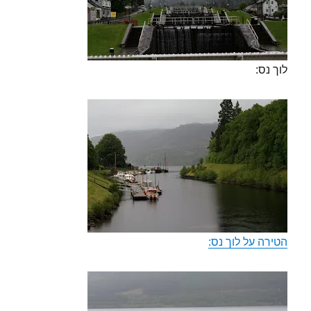
לוך נס:
הטירה על לוך נס: