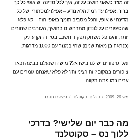
זה מוזר כשאני חושב על זה, איך לכל מדינה יש אופי כל כך
ברור, אפילו עד רמת הלא נודע – אפילו למסתורין של כל
מדינה יש אופי, והכל מסביב תומך באופי הזה – לא פלא
שהסיפורים על לונדון מתרחשים בחושך, העורבים שחורים
יותר, והערפל משחק תפקיד חשוב. בסין זה זקן עתיק
(כנראה בן מאות שנים) שחי במנזר עם 1000 מדרגות.
ואלו סיפורים יש לנו בישראל? מישהו שנעלם בביצה ובאו
ציפורים במקום? זה רציני זה? לא פלא שאנחנו גומרים עם
ערים כמו פתח תקווה
פורסם
קטגוריות
עבור
מאי 26, 2009
טיולים
,
סקוטלנד
השאירו תגובה
בתאריך
סקוטלנד
של
האגדות
מה כבר יום שלישי? בדרכי
ללוך נס – סקוטלנד