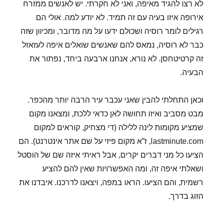
לא רצו להגיד מאיפה, ואני לא חקרתי. יש לאנשים ממזרח
אירופה איזו בעיה עם זה תמיד. לא יודע למה. אולי הם
רגילים לומר רוסיה ושכולם ידעו על מה מדובר, ומכיוון שזה
כבר לא רוסיה, נמאס להם שאנשים שואלים איפה לעזאזל
זה קרטיטחסן. לא נורא, אנחנו ארבעה ביחד, נפתור את
הבעיה.
וכאן התחלתי להבין שאני עכבר עיר הרבה יותר מהכפר.
מבט מסביב ואיזו תחושה לאן כדאי ללכת, ומצאנו מקום
שמציע מקומות לינה ללילה (די מצחיק, קוראים למקום
lastminute.com, ז”א מקום פיזי על שם אתר אינטרנט). הם
הציעו כל מני דברים יקרים, אבל ראיתי איזה שם של הוסטל
ושאלתי איפה זה, ומה האפשרויות שאין להם להציע
רשמית, והם הציעו. הראו במפה, ויצאנו לדרכנו. איבדנו את
הזוג בדרך.