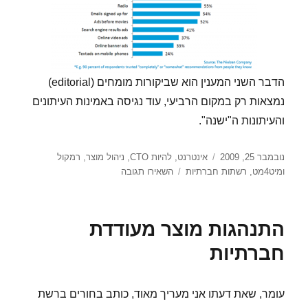
הדבר השני המענין הוא שביקורות מומחים (editorial)
נמצאות רק במקום הרביעי, עוד נגיסה באמינות העיתונים
והעיתונות ה"ישנה".
פורסם
קטגוריות
נובמבר 25, 2009
אינטרנט
,
להיות CTO
,
ניהול מוצר
,
רמקול
בתאריך
עבור
ומיט4מט
,
רשתות חברתיות
השאירו תגובה
המלצות
–
אנשים
התנהגות מוצר מעודדת
בוטחים
בחברים
חברתיות
וזרים
וריטואליים
יותר
עומר, שאת דעתו אני מעריך מאוד, כותב בחורים ברשת
מכל