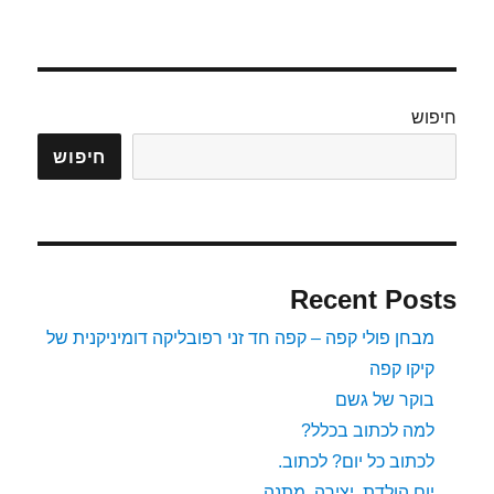
עידכוני
סטטוסים
חיים
והתראות
(live
חיפוש
feed
vs.
חיפוש
notifications)
Recent Posts
מבחן פולי קפה – קפה חד זני רפובליקה דומיניקנית של
קיקו קפה
בוקר של גשם
למה לכתוב בכלל?
לכתוב כל יום? לכתוב.
יום הולדת, יצירה, מתנה