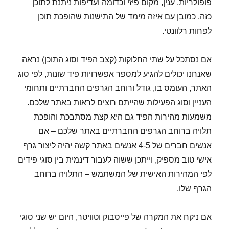
פופולריות, ענין, מקום פיזי וכדומה ועדיפות ניתנת לתוכן
כזה, כמובן עם איזה מימד של התישנות שהופכת תוכן
לפחות רלוונטי.
אם נסתכל על שתי החלוקות (קצב הפיד וסוג התוכן) נראה
שאנחנו יכולים להגיע למספר אפשרויות פיד שונות, לפי סוג
האתר, העומס בו, גודל ורוחב הגרפים החברתיים ותחומי
העניין וסוג הפעילות שהייתם רוצים לראות באתר שלכם.
משמעות מהירות הפיד גם היא קצת מסתבכת והופכת
תלויה ברוחב הגרפים החברתיים באתר שלכם – אם
אנשים חברים של 4-5 אנשים באתר קשה יהיה ליצור גרף
אישי טוב מספיק, וייתכן ששוה לעבור דינמית בין סוגי פידים
לפי המהירות האישית של המשתמש – התלויה ברוחב
הגרף שלו.
אם ניקח את המקרה של פייסבוק וטוויטר, היום יש שני סוגי