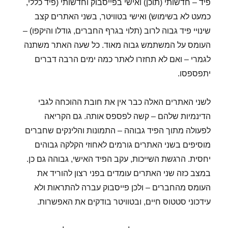
פיד – חדשותי (תוכן) ואישי בפייסבוק וחדשותי (פיד כללי,
כמעט לא בשימוש) ואישי בטוויטר, בשני האתרים קצב
שינויי פיד גבוה לרוב (תלוי בגרף החברים, גודלו והיקפו) –
העומס על המשתמש גבוה מאוד. כל שעה האתר משתנה
לגמרי – ואם לא תחזרו לאתר כמה ימים הרבה דברים
יתפספסו.
לשני האתרים האלה כבר אין את חובת ההוכחה לגבי
הדינמיות שלהם – קשה לפספס אותה. גם הקריאה
לפעולה מתוך הפיד גבוהה – התמונות והלינקים שחברים
מוסיפים בשני האתרים גורמים לאחוזי הקלקה גבוהים
יחסית. הרגשת השייכות, עקב הפיד האישי, גבוהה גם כן.
במצב כזה שני האתרים עומדים בפני רצון להוריד את
העומס מהחברים – ולכן פייסבוק עברה להתראות ולא
עידכוני סטטוס חיים, ובטוויטר בודקים את האפשרות.