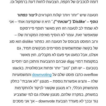
דומה לכוכבים של הקפה, הצבעות לחוות דעת ברמקול וכו.
הטענה שיש "
יותר ויותר קולות הקוראים
ליצור כפתור
נוסף –
‘Dislike’
("שנאתי")
.
" היא זו שהקפיצה אותי – אני
לא שמתי לב לטענה הזו חוץ מאשר תוסף פיירפוקס
שמאפשר זאת, עומר לא הוסיף מאיפה המקורות שלו –
ורוב הפוסט מבוסס על הטענה הזו. כפתור dislike הוא סוג
של בקשה שמתשמשים מסויימים מבקשים תמיד, גם
אצלנו, אבל כמעט אף פעם לא מקבלים, חוץ מאשר
במקומות דמויי digg שבהם ההצבעות והתוכן הם יחסיים
בטבעם – יש תוכן "טוב" יותר ופחות אבסולוטית. בstack
overflow כתבו פוסט שלם על
downvoting
והמשמעויות
שלה – והציגו אפשרות נוספת – מנגנון "לא אהבתי" כחלק
מהמשחק הכללי, ז"א מנגנון שקשור לניקוד ולהתקדמות
במשחק, במקרה שלהם, מנגנון שעולה גם למי שמצביע
נגד ובכך לא מעודד הצבעת downvote – אך אני מסכים