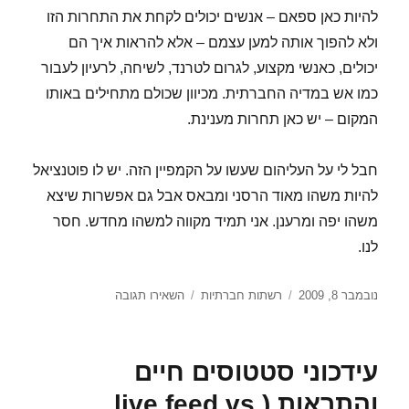
להיות כאן ספאם – אנשים יכולים לקחת את התחרות הזו
ולא להפוך אותה למען עצמם – אלא להראות איך הם
יכולים, כאנשי מקצוע, לגרום לטרנד, לשיחה, לרעיון לעבור
כמו אש במדיה החברתית. מכיוון שכולם מתחילים באותו
המקום – יש כאן תחרות מענינת.
חבל לי על העליהום שעשו על הקמפיין הזה. יש לו פוטנציאל
להיות משהו מאוד הרסני ומבאס אבל גם אפשרות שיצא
משהו יפה ומרענן. אני תמיד מקווה למשהו מחדש. חסר
לנו.
פורסם
קטגוריות
עבור
נובמבר 8, 2009
רשתות חברתיות
השאירו תגובה
בתאריך
אלופי
מדיה
חברתית
עידכוני סטטוסים חיים
–
ומתנגדיה
והתראות (live feed vs.