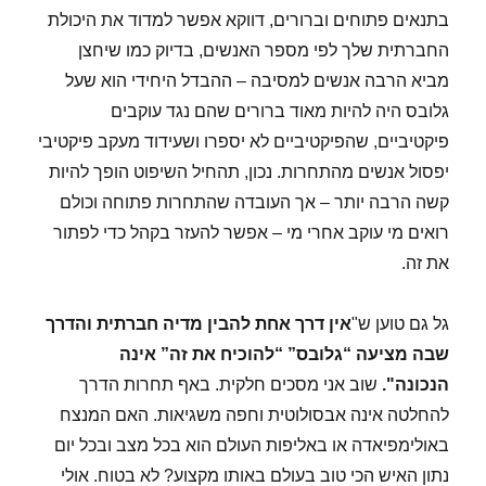
בתנאים פתוחים וברורים, דווקא אפשר למדוד את היכולת
החברתית שלך לפי מספר האנשים, בדיוק כמו שיחצן
מביא הרבה אנשים למסיבה – ההבדל היחידי הוא שעל
גלובס היה להיות מאוד ברורים שהם נגד עוקבים
פיקטיביים, שהפיקטיביים לא יספרו ושעידוד מעקב פיקטיבי
יפסול אנשים מהתחרות. נכון, תהחיל השיפוט הופך להיות
קשה הרבה יותר – אך העובדה שהתחרות פתוחה וכולם
רואים מי עוקב אחרי מי – אפשר להעזר בקהל כדי לפתור
את זה.
גל גם טוען ש"
אין דרך אחת להבין מדיה חברתית והדרך
שבה מציעה “גלובס” “להוכיח את זה” אינה
הנכונה".
שוב אני מסכים חלקית. באף תחרות הדרך
להחלטה אינה אבסולוטית וחפה משגיאות. האם המנצח
באולימפיאדה או באליפות העולם הוא בכל מצב ובכל יום
נתון האיש הכי טוב בעולם באותו מקצוע? לא בטוח. אולי