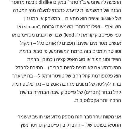
ההצעה להשתמש ב"הסתר" במקום dislike נובעת מחוסר
הבנה של המשמעויות לדעתי. כתבתי למעלה מהי המטרה
של dislike ואיפה הוא מתאים – במשחק או במנגנון
השוואתי – ואילו "הסתר" משמעותו גבוהה בstream (או
כפי שפייסבוק קוראת לו, feed) שבו יש תכנים מסויימים או
אנשים מסויימים שאיננו חפצים לראותם כלל – רמקול
וטוויטר תומכים בזה ברמת המשתמש, פייסבוק ברמת
הפיד וסוג הפיד או סוג האפליקציה (וכמובן, ברמת
המשתמש אם לא רוצים להיות חברים) – הסיבה להבדל
הוא פלטפורמת קהל רחב של טוויטר ורמקול – בה יש ערך
ברור לקליטה של נתונים מהרבה אנשים – נגד פלטפורמת
קהל נבחר (חברים) של פייסבוק שבה הבחירה ברשת
הרבה יותר אקסלוסיבית.
אני מקווה שההסבר הזה מספק מדוע אני חושב שעומר
החטיא בפוסט שלו – ההבדל בין פייסבוק וטוויטר נעוץ