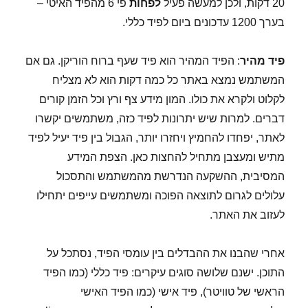
20 דקות, ולכן למעשה פעיל
לפחות
פי 6 מהפיד האיטי –
בערך 1200 עדכונים ביום לפיד כללי.
פיד מהיר
: הפיד המהיר הוא פיד שעף ברוח הוריקן. גם אם
המשתמש נמצא באתר כל כמה דקות הוא לא מצליח
לקלוט ולקרא את כולו. המון מידע צף ורץ וכל הזמן קורים
דברים. למרות שיש יתרונות לפיד כזה, משתמשים יקשרו
לאתר, יפחדו להחמיץ ויחזרו יותר, הגבול בין פיד יעיל לפיד
מתיש ומעצבן מתחיל להחצות כאן. הצפת המידע
המסיבית, ההשקעה הנדרשת מהמשתמש והתסכול
עלולים לגרום לתוצאה הפוכה ומשתמשים עייפים יתחילו
לעזוב את האתר.
אחרי שהבנו את ההבדלים בין עומסי הפיד, נסתכל על
התוכן. ישנם שלושה סוגים עיקרים: פיד כללי (כמו הפיד
הראשי של טוויטר), פיד אישי (כמו הפיד האישי