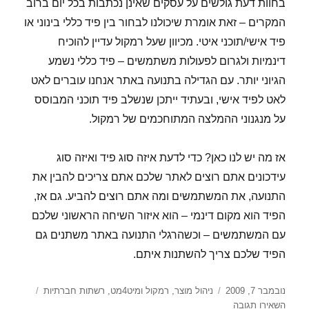
בחוות דעת גולשים על עסקים שאינן נכתבות בכל יום ברוב
המקרים – זאת אומרת שיכולנו לבחור בין פיד כללי בינוני או
פיד אישי/תוכני איטי. מכיוון שעל רמקול עדיין להוכיח
דינמיות ולגרום לפעולות משתמשים – פיד כללי נשמע
הגיוני יותר. עם הגדילה בתנועה באתר אנחנו עוברים לאט
לאט לפיד אישי, ובעתיד ייתכן שנשלב פיד תוכני המבוסס
על מנגנוני ההמלצה המתוחכמים של רמקול.
אז מה יש לנו כאן? כדי לדעת איזה סוג פיד ואיזה סוג
עידכונים אתם רוצים לאתר שלכם אתם צריכים להבין את
התנועה, את המשתמשים ומה אתם רוצים להביע. גם אז,
הפיד הוא מקום דינמי – הוא איזור השיחה הראשוני שלכם
עם המשתמשים – וכשהרגלי התנועה באתר משתנים גם
הפיד שלכם צריך להשתנות איתם.
פורסם
קטגוריות
נובמבר 7, 2009
ניהול מוצר
,
רמקול ומיט4מט
,
רשתות חברתיות
בתאריך
עבור
השאירו תגובה