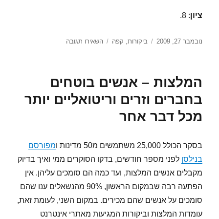
ציון
: 8.
פורסם
קטגוריות
עבור
נובמבר 27, 2009
ביקורות
,
קפה
השאירו תגובה
בתאריך
מבחן
פולי
קפה
המלצות – אנשים בוטחים
–
אספרסו
בחברים וזרים וריטואליים יותר
של
מכל דבר אחר
קפהנטו
בסקר הכולל 25,000 משתמשים מ50 מדינות ו
מפורסם
בנילסן
לפני מספר חודשים, בדקו הסוקרים ממי ואיך בדיוק
מקבלים אנשים המלצות, ועד כמה הם סומכים עליהן. אין
הפתעה רבה שבמקום הראשון, 90% מהנשאלים ענו שהם
סומכים על אנשים שהם מכירים. במקום השני, לעומת זאת,
עומדות המלצות וביקורות המגיעות מאתרי אינטרנט