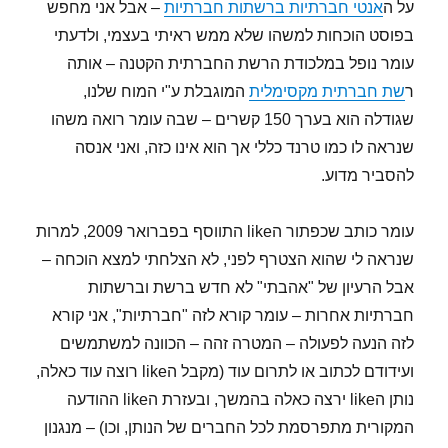
על ה
אנטי חברתיות ברשתות חברתיות
– אבל אני מחפש
דבר
אחר
בפוסט הוכחות למשהו שלא ממש ראיתי בעצמי, ולדעתי
עומר נופל במלכודת הרשת החברתית הקטנה – אותה
ר
שת חברתית מקסימלית
המוגבלת ע"י המוח שלנו,
שגודלה הוא בערך 150 קשרים – שבה עומר רואה משהו
שנראה לו כמו טרנד כללי אך הוא אינו כזה, ואני אנסה
להסביר מדוע.
עומר כותב שכפתור הlike התווסף בפברואר 2009, למרות
שנראה לי שהוא הצטרף לפני, לא הצלחתי למצא הוכחה –
אבל הרעיון של "אהבתי" לא חדש ברשת וברשתות
חברתיות אחרות – עומר קורא לזה "חברתיות", אני קורא
לזה הנעה לפעולה – המטרה זהה – הכוונה למשתמשים
ועידודם לכתוב או לתרום עוד (מקבל הlike רוצה עוד כאלה,
נותן הlike ירצה כאלה בהמשך, ובעזרת הlike ההודעה
המקורית מתפרסמת לכל החברים של הנותן, וכו) – מנגנון