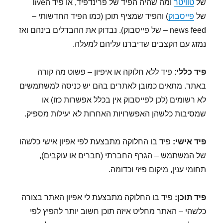
של
טוויטר
ומה שהיה הפיד של פרינדפיד, או פיד הlive
של
פייסבוק
) והפיד שמציף תוכן (כמו הפיד החדשותי –
news feed – של פייסבוק). נבדוק את ההבדלים בינהם ואז
נמזג עם הקצבים שדיברנו עליהם למעלה.
פיד כללי
: פיד ללא חלוקה או איפיון – פשוט מה קורה
באתר. מתאים כמובן לאתרים בהם יש כניסה למשתמשים
לא רשומים (לכן לפייסבוק אין בכלל אפשרות כזו) או
שמסיבות כלשהן האפשרויות האחרות לא יעילות מספיק.
פיד אישי:
פיד בו החלוקה מתבצעת לפי אפיון אישי כלשהו
של המשתמש – הגרף החברתי (חברים או עוקבים),
תחומי ענין, מיקום פיזי וכדומה.
פיד תוכן:
פיד בו החלוקה מתבצעת לי אפיון האתר בצורה
כלשהי – האתר מחליט איזה תוכן חשוב יותר להפיץ לפי