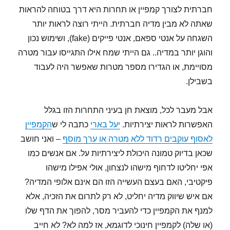
חברתית לצורך קמפיין או תחרות היא דרך בטוחה להראות
שאתה לא מבין מדיה חברתית. הייתי רוצה לראות יותר
השגחה על אנטי ספאם, אנטי פייקים (fake), ושימוש נכון
והוגן יותר במדיה.. גם הייתי שמח אילו התגייסו עבור מטרה
מסויימת, או הגדירו מספר מטרות שאפשר היה לעבוד
בשבילן.
אבל מעבר לכל, מוצאת חן בעיני התחרות הזו בגלל
האפשרות לראות יצירתיות.
יעל בארי
כתבה לי ש
הקמפיין
לאסוף עוקבים רדוד ללא מטרה או ערך מוסף
– ואני חושב
שכאן בדיוק טמונה היכולת ליצירתיות על. אם אנשים כמו
אפי יחליטו לדחוף מישהו לנצחון, אולי אפילו מישהו
פיקטיבי, האם בעצם העשייה הזו הם אינם אלופי המדיה?
אם איש שיווק מדיה יחליט, לא רק לתרום את הזכיה, אלא
למנף את הקמפיין כדי להעביר מסר, להפוך את הדף שלו
(או שלה) לקמפיין חינוכי לדוגמא, אז למה לא? לא חייב