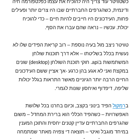
כשטוויטר עוד צריך היה להוכיח את עצמו כפלטפורמה חיה
ודינמית, כשהגרפים החברתיים שבו היו צרים יותר ופעילים
פחות, העידכונים היו חייבים להיות חיים – כדי להוכיח
יכולת. עכשיו – נראה שהם עברו את הסף.
טוויטר ניצב מול בעיה נוספת – רוב קריאת הפידים שלו לא
נעשית בכלל בשליטתו – אלא דרך תוכנות שולחן
המשתמשות בapi. חוקי תוכנת השולחן (desktop) שונים
במקצת ואני לא אגע בהן כרגע -אך אציין ששם העידכונים
החיים הרבה יותר הגיוניים מאשר התראות בגלל יכולות
שליפה, דיפדוף ואיחסון שונות לגמרי.
ב
רמקול
הפיד בינוני בקצב, וכיום בחרנו בכל שלושת
האפשרויות – כשהפיד הכללי הוא ברירת המחדל – משום
שהגרפים החברתיים עדיין קטנים יחסית והתוכן המענין
במיחד מוגבל ואיטי – תוצאה די צפויה מאתר שמתמחה