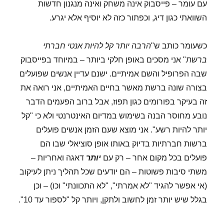
עם עומר – פייסבוק אינה משחק ואינה מנגנון חדשות
השוואתי כגון דיג, וכפתור כזה לא יוסיף אלא יגרע.
כשעומר כותב ש"
הרבה יותר קל להיות אנטי חברתי
ברשת
" אני מסכים באופן חלקי ביותר – במיוחד בפייסבוק
שבה הפרופיל והשם אמיתיים. ישנם עדיין אנשים שפועלים
בצורה שונה ברשת מאשר בחיים האמיתיים, אני רואה את
זה בעיקר בפורומים כגון תפוז, אבל ברוב הפעמים הדבר
נובע מחוסר הבנה בשימוש במדיום האינטרנטי ולא כי "קל
יותר להיות רשע". אני מוצא שעם הזמן אנשים פועלים
ברשות חברתיות בדיוק באותו אופן סוציאלי שבו הם
פועלים בכל מקום אחר – רק עם
יותר
דאגה ואחריות –
משתי סיבות פשוטות – הם יודעים שכל תהליך ניתן לעיקוב
(אי אפשר להגיד "לא אמרתי", "לא התכוונתי" וכו) – וכן
בגלל שיש יותר זמן לחשוב ולתקן, ויותר קל "לספור עד 10".