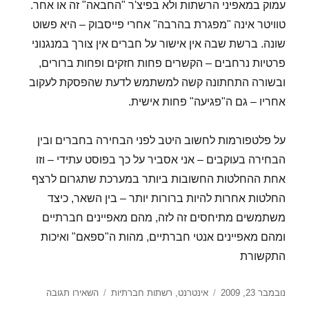
עמוק במאפיני הרשתות ולא בפיצ'ר "החבאה" זה או אחר.
טוויטר אינה "מפגרת בהרבה" אחרי פייסבוק – היא פשוט
שונה. ברשת שבה אין אישור על חברים אין צורך במנגנוני
פרטיות נרחבים – הקשרים פחות חזקים ופחות ברורים,
ובשורה התחתונה קשה למשתמש לדעת שהפסקת לעקוב
אחריו – גם ה"פגיעה" פחות אישית.
על פלטפורמות לחשוב היטב לפני הבחירה בחברים ובין
הבחירה בעוקבים – אני אסביר על כך בפוסט עתידי – וזו
אחת ההחלטות החשובות ביותר במערכת שתגרום לרצף
החלטות אחרות להיות ברורות יותר – בין השאר, כיצד
משתמשים מתיחסים זה לזה, מהם מאפיינים חברתיים
ומהם מאפיינים אנטי חברתיים, מהות ה"ספאם" ואיכות
התקשורת
פורסם
קטגוריות
עבור
נובמבר 23, 2009
אינטרנט
,
רשתות חברתיות
השאירו תגובה
בתאריך
התנהגות