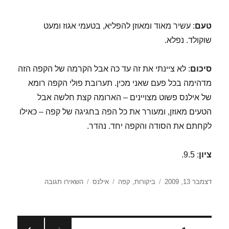
טעם
: עשיר מאוד ומאוזן להפליא, בטעמי אגוז ומעט
שוקולד. נפלא.
סיכום
: לא ציינתי את זה עד כה אבל הקרמה של הקפה הזה
מדהימה בכל פעם שאני מכין. תערובת פולי הקפה רומא
של אילנס פשוט מצויינים – הארומה קצת חלשה אבל
הטעים מאוזן, ומעורר את כל הפה בחגיגה של קפה – כאילו
לקחתם את הסודה והקפה יחד. נהדר.
ציון
: 9.5.
פורסם
קטגוריות
תגיות
עבור
דצמבר 13, 2009
ביקורות
,
קפה
אילנס
השאירו תגובה
בתאריך
מבחן
פולי
קפה
–