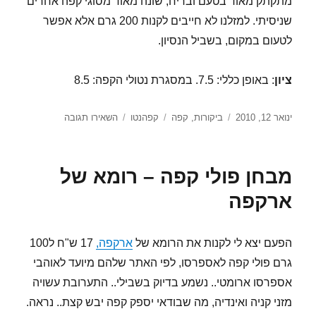
מתקתק מאוד בטעם ובריח, שונה מאוד מסוגי קפה אחרים
שניסיתי. למזלנו לא חייבים לקנות 200 גרם אלא אפשר
לטעום במקום, בשביל הנסיון.
ציון
: באופן כללי: 7.5. במסגרת נטולי הקפה: 8.5
פורסם
קטגוריות
תגיות
עבור
ינואר 12, 2010
ביקורות
,
קפה
קפהנטו
השאירו תגובה
בתאריך
מבחן
פולי
קפה
מבחן פולי קפה – רומא של
–
קופידייט
ארקפה
של
קפנטו
הפעם יצא לי לקנות את הרומא של
ארקפה
,
17 ש"ח ל100
גרם פולי קפה לאספרסו, לפי האתר שלהם מיועד לאוהבי
אספרסו ארומטי.. נשמע בדיוק בשבילי.. התערובת עשויה
מזני קניה ואינדיה, מה שבודאי יספק קפה יבש קצת.. נראה.