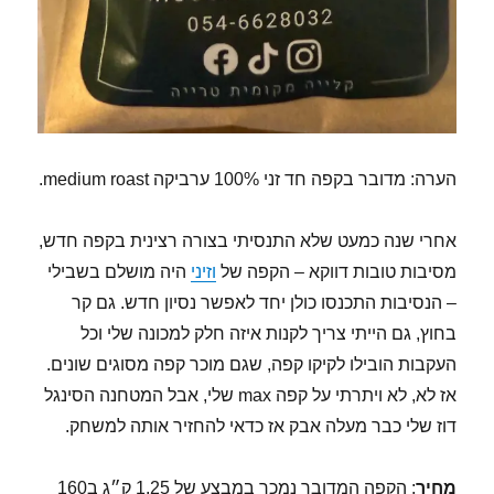
הערה: מדובר בקפה חד זני 100% ערביקה medium roast.
אחרי שנה כמעט שלא התנסיתי בצורה רצינית בקפה חדש,
מסיבות טובות דווקא – הקפה של
וזיני
היה מושלם בשבילי
– הנסיבות התכנסו כולן יחד לאפשר נסיון חדש. גם קר
בחוץ, גם הייתי צריך לקנות איזה חלק למכונה שלי וכל
העקבות הובילו לקיקו קפה, שגם מוכר קפה מסוגים שונים.
אז לא, לא ויתרתי על קפה max שלי, אבל המטחנה הסינגל
דוז שלי כבר מעלה אבק אז כדאי להחזיר אותה למשחק.
מחיר
: הקפה המדובר נמכר במבצע של 1.25 ק״ג ב160