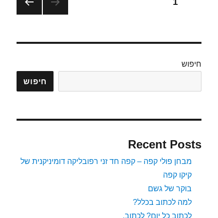
Posts
עמוד
1
רומא
של
עמוד
pagination
אילנ'ס
הבא
חיפוש
חיפוש
Recent Posts
מבחן פולי קפה – קפה חד זני רפובליקה דומיניקנית של
קיקו קפה
בוקר של גשם
למה לכתוב בכלל?
לכתוב כל יום? לכתוב.