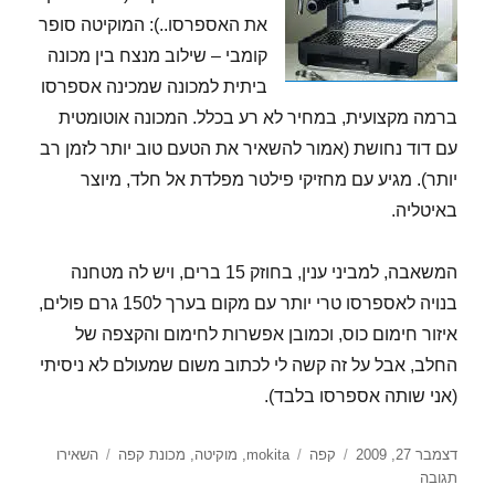
את האספרסו..): המוקיטה סופר
קומבי – שילוב מנצח בין מכונה
ביתית למכונה שמכינה אספרסו
ברמה מקצועית, במחיר לא רע בכלל. המכונה אוטומטית
עם דוד נחושת (אמור להשאיר את הטעם טוב יותר לזמן רב
יותר). מגיע עם מחזיקי פילטר מפלדת אל חלד, מיוצר
באיטליה.
המשאבה, למביני ענין, בחוזק 15 ברים, ויש לה מטחנה
בנויה לאספרסו טרי יותר עם מקום בערך ל150 גרם פולים,
איזור חימום כוס, וכמובן אפשרות לחימום והקצפה של
החלב, אבל על זה קשה לי לכתוב משום שמעולם לא ניסיתי
(אני שותה אספרסו בלבד).
פורסם
קטגוריות
תגיות
דצמבר 27, 2009
קפה
mokita
,
מוקיטה
,
מכונת קפה
השאירו
בתאריך
עבור
תגובה