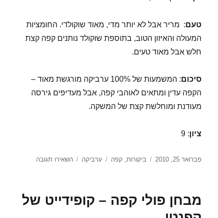
טעם
: מריר אבל לא יותר מדי, מאוד שוקולדי. החומציות
המעולה והאיזון הטוב, בתוספת שוקולד נותנים קפה קצת
חלש אבל מאוד טעים.
סיכום
: המשמעות של 100% ערביקה מורגשת מאוד –
הקפה עדין ומתאים לאוהבי קפה, אבל מעדיפים גירסה
מעודנת ומוחלשת קצת של המשקה.
ציון
: 9
פורסם
קטגוריות
תגיות
עבור
פברואר 25, 2010
ביקורות
,
קפה
ערביקה
השאירו תגובה
בתאריך
מבחן
פולי
קפה
מבחן פולי קפה – קופידייט של
–
קפה
קפנטו