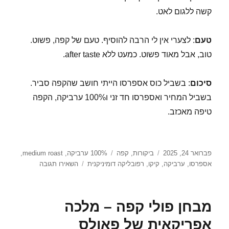
קשה ללגום לאט.
טעם
: לצערי אין לי הרבה להוסיף. טעם של קפה, פשוט.
טוב, אבל מאוד פשוט. כמעט ללא after taste.
סיכום
: בשביל כוס אספרסו הייתי חושב שהקפה סביר.
בשביל המחיר ואספרסו חד זני ו100% ערביקה, הקפה
טיפה מאכזב.
פורסם
קטגוריות
תגיות
פברואר 24, 2025
ביקורות
,
קפה
100% ערביקה
,
medium roast
,
בתאריך
עבור
אספרסו
,
ערביקה
,
קיקו
,
רפובליקה דומיניקנית
השאירו תגובה
מבחן
פולי
קפה
מבחן פולי קפה – מלכה
–
קפה
אפריקאית של פאולס
חד