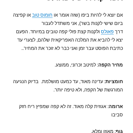
זני
רפובליקה
אם יוצא לי להיות ביפו (שזה אומר או
חומוס טוב
או קפיצה
דומיניקנית
ביום שישי לקנות בשר), אני משתדל לעבור
של
קיקו
דרך
פאולס
ולקנות קצת פולי קפה טובים במיוחד. הפעם
קפה
יצא לי להביא את המלכה האפריקאית שלהם, לצערי עד
כתיבת הפוסט עבר זמן ואני כבר לא זוכר את המחיר..
מחיר הקפה
: למיטב זכרוני, ממוצע.
חומציות
: עדינה מאוד, עד כמעט מושלמת. בדיוק הנגיעה
המורגשת של הקפה, ולא טיפה יותר.
ארומה
: אגוזית קלה מאוד. זה לא קפה שמפיץ ריח חזק
סביבו
גוף
: מאוזן ומלא.