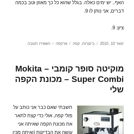
האף.. יש ימים כאלה. בגלל שהוא כל כך מאוזן וטב בכמה
דברים, אני נותן לו 9.
ציון: 9.
פורסם
קטגוריות
תגיות
עבור
ינואר 10, 2010
ביקורות
,
קפה
ארקפה
השאירו תגובה
בתאריך
מבחן
פולי
קפה
מוקיטה סופר קומבי – Mokita
–
רומא
Super Combi – מכונת הקפה
של
שלי
ארקפה
חשבתי שאם כבר אני כותב על
פולי קפה, אולי כדי קצת לתאר
את מכונת הקפה שאיתה אני
עושה את הבדיקות (ואיתה מכין