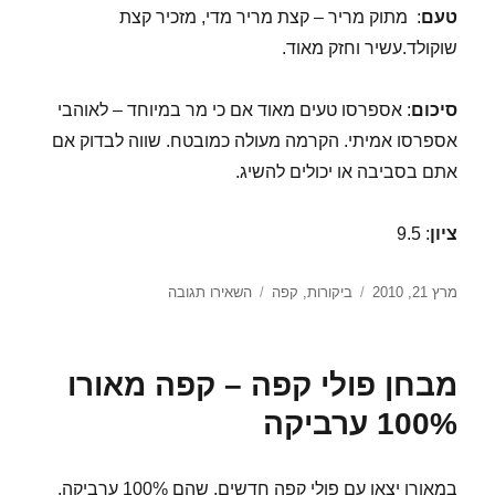
טעם
: מתוק מריר – קצת מריר מדי, מזכיר קצת
שוקולד.עשיר וחזק מאוד.
סיכום
: אספרסו טעים מאוד אם כי מר במיוחד – לאוהבי
אספרסו אמיתי. הקרמה מעולה כמובטח. שווה לבדוק אם
אתם בסביבה או יכולים להשיג.
ציון
: 9.5
פורסם
קטגוריות
עבור
מרץ 21, 2010
ביקורות
,
קפה
השאירו תגובה
בתאריך
מבחן
פולי
קפה
מבחן פולי קפה – קפה מאורו
–
אספרסו
100% ערביקה
מילאנו
של
גקו
במאורו יצאו עם פולי קפה חדשים, שהם 100% ערביקה.