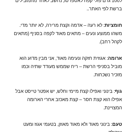
ל100 גרם פולי קפה לאספרסו, נחשב לאחד מהמובילים
ברשת לפי האתר..
חומציות
: לא רעה – אדמה וקצת מרירה, לא יותר מדי.
משהו ממוצע ונעים – מתאים מאוד לקפה בסניף (מתאים
לקהל רחב).
ארומה
: אגוזית חזקה ונעימה מאוד, אני מבין מדוע הוא
מוביל בסניפי הרשת – ריח שממש מעודד שתיה וכמו
מזכיר נשכחות.
גוף
: בינוני ואפילו קצת מיימי וחלש, יש אפטר טייסט אבל
אפילו הוא קצת חסר – קצת מאכזב אחרי הארומה
המצויינת.
טעם
: בינוני מאוד ולא מאוד מאוזן, בטעמי אגוז ומעט