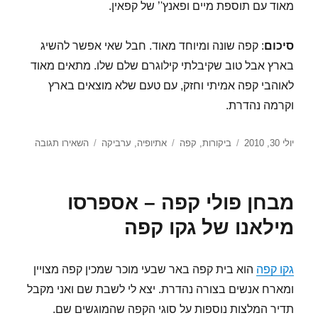
מאוד עם תוספת מיים ופאנץ'’ של קפאין.
סיכום
: קפה שונה ומיוחד מאוד. חבל שאי אפשר להשיג
בארץ אבל טוב שקיבלתי קילוגרם שלם שלו. מתאים מאוד
לאוהבי קפה אמיתי וחזק, עם טעם שלא מוצאים בארץ
וקרמה נהדרת.
פורסם
קטגוריות
תגיות
עבור
יולי 30, 2010
ביקורות
,
קפה
אתיופיה
,
ערביקה
השאירו תגובה
בתאריך
מבחן
פולי
קפה
מבחן פולי קפה – אספרסו
O.Mo.Ca
מאתיופיה
מילאנו של גקו קפה
גקו קפה
הוא בית קפה באר שבעי מוכר שמכין קפה מצויין
ומארח אנשים בצורה נהדרת. יצא לי לשבת שם ואני מקבל
תדיר המלצות נוספות על סוגי הקפה שהמוגשים שם.