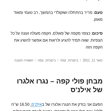
טעם
: מריר בהתחלה ושוקולדי בהמשך, רב טעמי ומאוד
מאוזן.
סיכום
: כצפוי מקפה של פאולס, הקפה מעולה ועונה על כל
הצפיות. שווה תמיד להגיע ולראות אם אפשר להשיג את
הקפה הזה
פורסם
קטגוריות
תגיות
עבור
ינואר 11, 2011
ביקורות
,
קפה
ביקורות
,
קפה
השאירו תגובה
בתאריך
מבחן
פולי
קפה
מבחן פולי קפה – נגרו אלגרו
–
מלכה
של אילנ'ס
אפריקאית
של
פאולס
הפעם אני בודק את הנגרו אלגרו של ב
אילנ'ס,
16.50 ש"ח