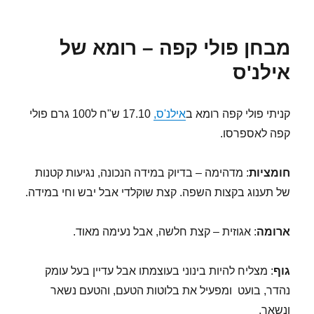
מוקיטה
סופר
קומבי
מבחן פולי קפה – רומא של
–
Mokita
אילנ'ס
Super
Combi
–
קניתי פולי קפה רומא ב
אילנ'ס,
17.10 ש"ח ל100 גרם פולי
מכונת
קפה לאספרסו.
הקפה
שלי
חומציות
: מדהימה – בדיוק במידה הנכונה, נגיעות קטנות
של תענוג בקצות השפה. קצת שוקלדי אבל יבש וחי במידה.
ארומה
: אגוזית – קצת חלשה, אבל נעימה מאוד.
גוף
: מצליח להיות בינוני בעוצמתו אבל עדיין בעל עומק
נהדר, בועט ומפעיל את בלוטות הטעם, והטעם נשאר
ונשאר.