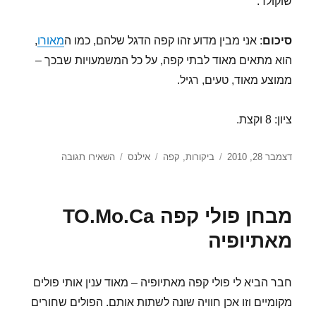
שוקולד.
סיכום
: אני מבין מדוע זהו קפה הדגל שלהם, כמו ה
מאורו
,
הוא מתאים מאוד לבתי קפה, על כל המשמעויות שבכך –
ממוצע מאוד, טעים, רגיל.
ציון: 8 וקצת.
פורסם
קטגוריות
תגיות
עבור
דצמבר 28, 2010
ביקורות
,
קפה
אילנס
השאירו תגובה
בתאריך
מבחן
פולי
קפה
מבחן פולי קפה TO.Mo.Ca
–
נגרו
מאתיופיה
אלגרו
של
אילנ'ס
חבר הביא לי פולי קפה מאתיופיה – מאוד ענין אותי פולים
מקומיים וזו אכן חוויה שונה לשתות אותם. הפולים שחורים