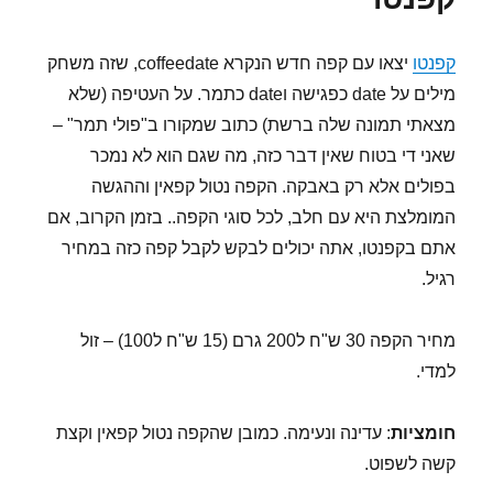
מאורו
100%
ערביקה
קפנטו
יצאו עם קפה חדש הנקרא coffeedate, שזה משחק
מילים על date כפגישה וdate כתמר. על העטיפה (שלא
מצאתי תמונה שלה ברשת) כתוב שמקורו ב"פולי תמר" –
שאני די בטוח שאין דבר כזה, מה שגם הוא לא נמכר
בפולים אלא רק באבקה. הקפה נטול קפאין וההגשה
המומלצת היא עם חלב, לכל סוגי הקפה.. בזמן הקרוב, אם
אתם בקפנטו, אתה יכולים לבקש לקבל קפה כזה במחיר
רגיל.
מחיר הקפה 30 ש"ח ל200 גרם (15 ש"ח ל100) – זול
למדי.
חומציות
: עדינה ונעימה. כמובן שהקפה נטול קפאין וקצת
קשה לשפוט.