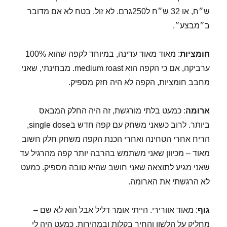
ש״ח, או 32 ש״ח ל250גרם. לא זול, בטח לא אם מדובר
ב״מבצע״.
חומציות
: מאוד מאוד עדינה, במיוחד לקפה שהוא 100%
ערביקה, אם כי הקפה הוא medium roast. מבחינתי, שאני
מחבב חומציות, הקפה לא היה חזק מספיק.
ארומה
: כמעט בלתי מורגשת, זה היה החלק המבאס
ביותר. לרוב כשאני משחק עם קפה חדש בsingle dose,
הריח אחרי הטחינה ואחרי הכנת הקפה משחק חלק חשוב
מאוד – מכיוון שאני משתמש בהרבה יותר קפה מהרגיל עד
שאני מגיע לתוצאה שאני חושב שהיא טובה מספיק. כמעט
לא הרגשתי את הארומה.
גוף
: מאוד אוורירי. הייתי אומר דליל אבל הוא לא שם –
מחליק על הלשון והחיך בקלות ובמהירות. כמעט היה לי