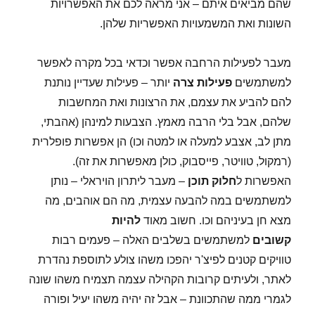
שהם מביאים איתם – אני מראה לכם את האפשרויות
השונות ואת המשמעויות האפשריות שלהן.
מעבר לפעילות הרחבה אפשר וכדאי בכל מקרה לאפשר
למשתמשים
פעילות צרה
יותר – פעילות שעדיין נותנת
להם להביע את עצמם, את הרצונות ואת המחשבות
שלהם, אבל בלי הרבה מאמץ. הצבעות למינהן (אהבתי,
מתן לב, אצבע למעלה או למטה וכו) הן אפשרות פופלרית
(רמקול, טוויטר, פייסבוק, כולן מאפשרות את זה).
האפשרות ל
חלוק תוכן
– מעבר ליתרון הויראלי – נותן
למשתמשים במה להבעה עצמית, מה הם אוהבים, מה
מצא חן בעיניהם וכו. חשוב מאוד
להיות
קשובים
למשתמשים בשלבים האלה – פעמים רבות
טוויקים קטנים לפיצ'ר יהפכו משהו צולע לתוספת נהדרת
לאתר, ולעיתים קרובות הקהילה עצמה תצמיח משהו שונה
לגמרי ממה שהתכוונת – אבל זה יהיה משהו יעיל ופורה