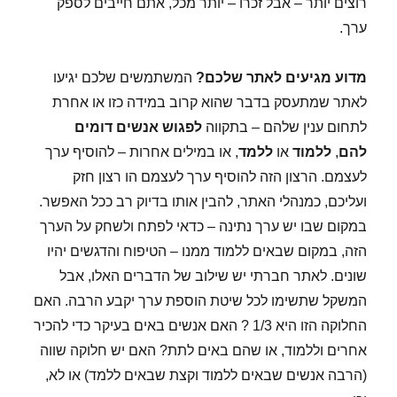
רוצים יותר – אבל זכרו – יותר מכל, אתם חייבים לספק
ערך.
מדוע מגיעים לאתר שלכם?
המשתמשים שלכם יגיעו
לאתר שמתעסק בדבר שהוא קרוב במידה כזו או אחרת
לתחום ענין שלהם – בתקווה
לפגוש אנשים דומים
להם
,
ללמוד
או
ללמד
, או במילים אחרות – להוסיף ערך
לעצמם. הרצון הזה להוסיף ערך לעצמם הו רצון חזק
ועליכם, כמנהלי האתר, להבין אותו בדיוק רב ככל האפשר.
במקום שבו יש ערך נתינה – כדאי לפתח ולשחק על הערך
הזה, במקום שבאים ללמוד ממנו – הטיפוח והדגשים יהיו
שונים. לאתר חברתי יש שילוב של הדברים האלו, אבל
המשקל שתשימו לכל שיטת הוספת ערך יקבע הרבה. האם
החלוקה הזו היא 1/3 ? האם אנשים באים בעיקר כדי להכיר
אחרים וללמוד, או שהם באים לתת? האם יש חלוקה שווה
(הרבה אנשים שבאים ללמוד וקצת שבאים ללמד) או לא,