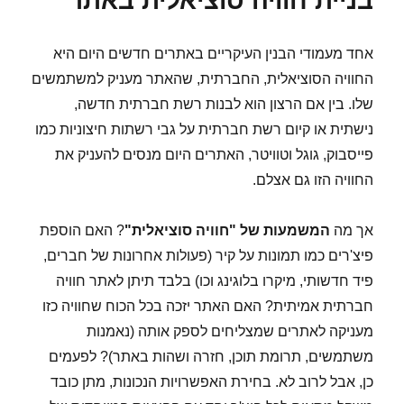
בניית חוויה סוציאלית באתר
היזמית
אחד מעמודי הבנין העיקריים באתרים חדשים היום היא
החוויה הסוציאלית, החברתית, שהאתר מעניק למשתמשים
שלו. בין אם הרצון הוא לבנות רשת חברתית חדשה,
נישתית או קיום רשת חברתית על גבי רשתות חיצוניות כמו
פייסבוק, גוגל וטוויטר, האתרים היום מנסים להעניק את
החוויה הזו גם אצלם.
אך מה
המשמעות
של "חוויה סוציאלית"
? האם הוספת
פיצ'רים כמו תמונות על קיר (פעולות אחרונות של חברים,
פיד חדשותי, מיקרו בלוגינג וכו) בלבד תיתן לאתר חוויה
חברתית אמיתית? האם האתר יזכה בכל הכוח שחוויה כזו
מעניקה לאתרים שמצליחים לספק אותה (נאמנות
משתמשים, תרומת תוכן, חזרה ושהות באתר)? לפעמים
כן, אבל לרוב לא. בחירת האפשרויות הנכונות, מתן כובד