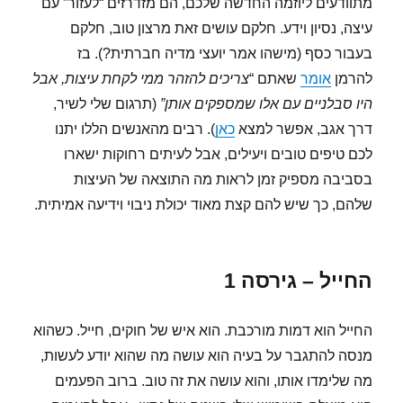
מתוודעים ליוזמה החדשה שלכם, הם מזדרזים “לעזור” עם
עיצה, נסיון וידע. חלקם עושים זאת מרצון טוב, חלקם
בעבור כסף (מישהו אמר יועצי מדיה חברתית?). בז
להרמן
אומר
שאתם “
צריכים להזהר ממי לקחת עיצות, אבל
היו סבלניים עם אלו שמספקים אותן”
(תרגום שלי לשיר,
דרך אגב, אפשר למצא
כאן
). רבים מהאנשים הללו יתנו
לכם טיפים טובים ויעילים, אבל לעיתים רחוקות ישארו
בסביבה מספיק זמן לראות מה התוצאה של העיצות
שלהם, כך שיש להם קצת מאוד יכולת ניבוי וידיעה אמיתית.
החייל – גירסה 1
החייל הוא דמות מורכבת. הוא איש של חוקים, חייל. כשהוא
מנסה להתגבר על בעיה הוא עושה מה שהוא יודע לעשות,
מה שלימדו אותו, והוא עושה את זה טוב. ברוב הפעמים