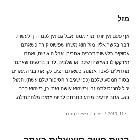
מזל
אף פעם אין יותר מדי ממנו, אבל גם אין לכם דרך לעשות
דבר בקשר אליו. מזל הוא משהו שפשוט קורה כשאתם
עסוקים בלעשות דברים אחרים, אבל הוא שם, ואתם
תזדקקו לו באיזשהו שלב, או שלבים, לרוב ברגעים שאתם
מתחילים לאבד אמונה, כשאתם רצים לקראת בני המאדים
בסוף המסע שלכם (כפי שגיבור הסיפור שלנו עשה). המזל
יכול להכנס לתמונה, וכשהוא עושה זאת, כן, כשהוא כבר
בא.. אתם יודעים מדוע בחרתם להיות יזמים מלחתחילה.
פורסם
קטגוריות
עבור
יוני 11, 2010
יזמות
השאירו תגובה
בתאריך
מלחמת
העולמות
–
הגירסה