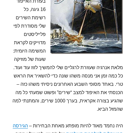
בעזרת האייפוד
16 גיגה, כל
רשימת השירים
שלי מסודרת לפי
פלייליסטים
מדוייקים לקראת
המשימה היומית:
שעות של מוזיקה
מלאת אנרגיה שעוזרת לרגליים שלי להמשיך לזוז עוד ועוד.
כל כמה זמן אני מנסה משהו שונה כדי להשאיר את הראש
טרי. באחד מסופי השבוע האחרונים ניסיתי משהו כזה –
הכנסתי את האיפוד למצב “שירים” ופשוט שמעתי כל מה
שהגיע בצורה אקראית, בערך 1000 שירים, והמתנתי למה
שהמזל הביא.
היה נחמד מאוד להיות מופתע מאחת הבחירות –
הגירסה