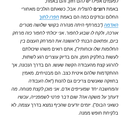
לפעמים אפילו יש להם חזון, והם באמת,
באמת
רוצים
להצליח. אבל, כשאתם הולכים מאחורי
החלום ובודקים כמה הם באמת
חפרו לתוך
האדמה
(“במרתף היתה מנהרה בקושי שלושה מטרים
אורכה, ולקח לו שבוע לחפור. אני יכולתי לחפור כזה מרחק
ביום, ופתאום הבנתי לראשונה את המרחק העצום בין
החלומות שלו וכוחותיו”),
אתם רואים משהו שיכולתם
לעשות בחלקיק הזמן, והם בדיוק עוצרים רגע לשתות,
להרגע קצת מהעבודה הקשה שעשו. הם בדרך הנכונה, אך
ההתקדמות שלהם איטית כצב. הם מבטיחים, מאמין
בחוזקה שאנשים צריכים גם להנות (“
אלו העבודה
והמחשבה יחד שמעייפים אדם. אני מוכן לקצת מנוחה. מה
דעתך על משקה אה? שום דבר פרטי לשמפנייה, עכשיו
כשאני הבוס
”). יזמים יודעים שהכיף נמצא בדרך עצמה, לא
בלקיחת חופש ממנה.