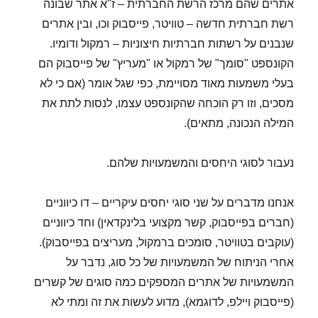
אתרים שהם מרכז הרשת החברתית – ז"א אתר שבונה
רשת חברתית חדשה – טוויטר, פייסבוק וכו, ובין אתרים
שנבנים על רשתות חברתיות חיצוניות – רמקול ודומיו.
הקונספט "סומך" של רמקול או "מעריץ" של פייסבוק הם
בעלי משמעות מאוד מסויימת, כפי שגל אומר (אם כי לא
מסכים, וזו רק הוכחה שהקונספט עצמו, לנסות לתת את
המילה הנכונה, מתאים).
נעבור לסוגי היחסים והמשמעויות שלהם.
אנחנו מדברים על שני סוגי יחסים עיקריים – דו כיווניים
(חברים בפייסבוק, קשר מקצועי בלינקדאין) וחד כיווניים
(עוקבים בטוויטר, סומכים ברמקול, מעריצים בפייסבוק).
אחרי הניתוח של המשמעויות של כל סוג, נדבר על
המשמעויות של אתרים המספקים כמה סוגים של קשרים
(פייסבוק ויילפ, לדוגמא), מדוע לעשות את זה ומתי לא