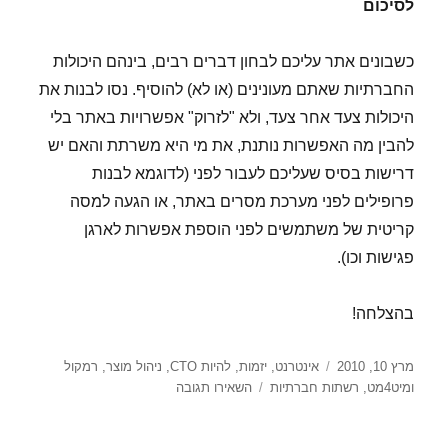
לסיכום
כשבונים אתר עליכם לבחון דברים רבים, בינהם היכולות
החברתיות שאתם מעונינים (או לא) להוסיף. נסו לבנות את
היכולות צעד אחר צעד, ולא "לזרוק" אפשרויות באתר בלי
להבין מה האפשרות נותנת, את מי היא משרתת והאם יש
דרישות בסיס שעליכם לעבור לפני (לדוגמא לבנות
פרופילים לפני מערכת מסרים באתר, או הגעה למסה
קריטית של משתמשים לפני הוספת אפשרות לארגן
פגישות וכו).
בהצלחה!
פורסם
קטגוריות
מרץ 10, 2010
אינטרנט
,
יזמות
,
להיות CTO
,
ניהול מוצר
,
רמקול
בתאריך
עבור
ומיט4מט
,
רשתות חברתיות
השאירו תגובה
בניית
חוויה