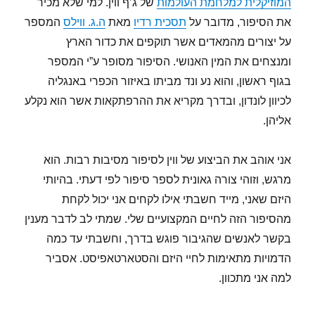
המוזיקלית למלחמת העולמות
של ג’ף ווין. למי שלא מכיר
את הסיפור, מדובר על
תסכית רדיו
מאת
ה.ג. ווילס
המספר
על יצורים מהמאדים אשר תוקפים את כדור הארץ
ומנצחים את המין האנושי. הסיפור מסופר ע”י המספר
בגוף ראשון, והוא נע ונד מביתו באיזור הכפרי באנגליה
לכיוון לונדון, ובדרך מקריא את ההרפתקאות אשר הוא נקלע
אליהן.
אני אוהב את הביצוע של ווין לסיפור מסיבות רבות. הוא
מרגש, וזוהי צורה גאונית לספר סיפור לפי דעתי. בהיותי
היזם שאני, מייד חשבתי אילו לקחים אני יכול לקחת
מהסיפור הזה לחיים המקצועיים שלי. שמתי לב לדבר מענין
בקשר לאנשים שהגיבור פוגש בדרך, וחשבתי עד כמה
הדמויות מתאימות לחיי היזם והסטארטאפיסט. אסביר
למה אני מתכוון.