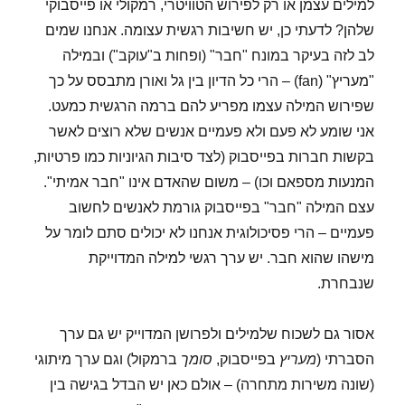
למילים עצמן או רק לפירוש הטוויטרי, רמקולי או פייסבוקי
שלהן? לדעתי כן, יש חשיבות רגשית עצומה. אנחנו שמים
לב לזה בעיקר במונח "חבר" (ופחות ב"עוקב") ובמילה
"מעריץ" (fan) – הרי כל הדיון בין גל ואורן מתבסס על כך
שפירוש המילה עצמו מפריע להם ברמה הרגשית כמעט.
אני שומע לא פעם ולא פעמיים אנשים שלא רוצים לאשר
בקשות חברות בפייסבוק (לצד סיבות הגיוניות כמו פרטיות,
המנעות מספאם וכו) – משום שהאדם אינו "חבר אמיתי".
עצם המילה "חבר" בפייסבוק גורמת לאנשים לחשוב
פעמיים – הרי פסיכולוגית אנחנו לא יכולים סתם לומר על
מישהו שהוא חבר. יש ערך רגשי למילה המדוייקת
שנבחרת.
אסור גם לשכוח שלמילים ולפרושן המדוייק יש גם ערך
הסברתי (
מעריץ
בפייסבוק,
סומך
ברמקול) וגם ערך מיתוגי
(שונה משירות מתחרה) – אולם כאן יש הבדל בגישה בין