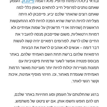
ובודאי ביכולת לפתוח פרופיל מלא דוגמת
פייסבוק
. העומק
שאתם נותנים לפרופיל חייב להתאים באופן כללי למה
שאתם רוצים שהאתר שלכם יביע. פייסבוק לא היתה
מצליחה להיות הרשת שהיא הפכה להיות ללא ההתעקשות
הראשונית (שהיתה אז די חדשנית) על שמות אמיתיים ולא
דמויות וירטואליות, משום שפייסבוק מנסה להעביר את
החיים שלנו לרשת. לפורומים רפואיים יהיה קשה לעשות
דבר דומה – אנשים לא אוהבים לראות את הבעיות
הרפואיות שלהם ברשת תחת השם האמיתי שלהם. באתר
מבוסס פנטזיה אפשר לשער שדמויות פיקטיביות עם
תמונות מצויירות יכולות להיות יותר מעניינות מאשר הדמות
האמיתית שעומדת מאחור, וכו. הזיהוי מוסיף אמינות, איכות
וקשר רגשי לאתר.
ברגע שהחלטתם על העומק וסוג הזהיויות באתר שלכם,
תנו להם חופש וחשפו אותן. אם יש ציטוט של משתמש,