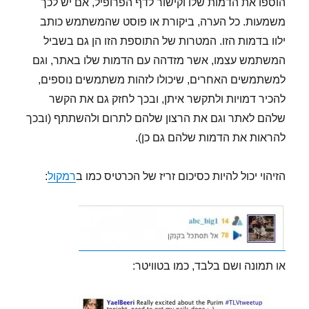
הוספו את הדמות שלו וקישור לדף הפרופיל, אם יש לכך
משמעות. כל הערה, ביקורת או פוסט שהמשתמש כותב
ילוו בדמות הזו. המטרות של התוספת הזו הן גם בשביל
המשתמש עצמו, אשר מזדהה עם הדמות שלו באתר, וגם
למשתמשים האחרים, שיכולו לזהות משתמשים נוספים,
להכיר דמויות ולתקשר איתן, ובכך לחזק גם את הקשר
שלהם לאתר וגם את הרצון שלהם לתרום ולהשתתף (ובכך
להראות את הדמות שלהם גם כן).
הזיהוי יכול להיות כסיכום זריז של הכרטיס כמו ב
רמקול
:
או תמונה ושם בלבד, כמו בטוויטר: