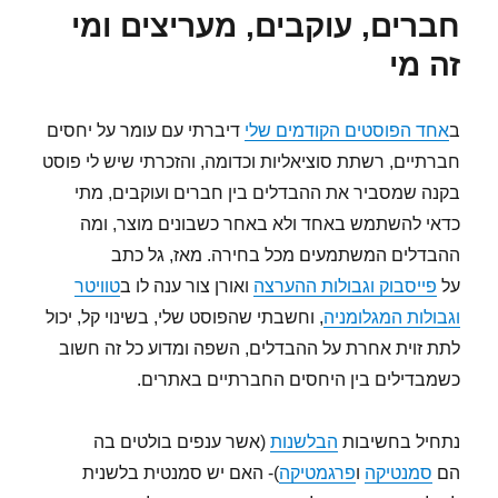
סוציאלית
חברים, עוקבים, מעריצים ומי
באתר
זה מי
ב
אחד הפוסטים הקודמים שלי
דיברתי עם עומר על יחסים
חברתיים, רשתת סוציאליות וכדומה, והזכרתי שיש לי פוסט
בקנה שמסביר את ההבדלים בין חברים ועוקבים, מתי
כדאי להשתמש באחד ולא באחר כשבונים מוצר, ומה
ההבדלים המשתמעים מכל בחירה. מאז, גל כתב
על
פייסבוק וגבולות ההערצה
ואורן צור ענה לו ב
טוויטר
וגבולות המגלומניה
, וחשבתי שהפוסט שלי, בשינוי קל, יכול
לתת זוית אחרת על ההבדלים, השפה ומדוע כל זה חשוב
כשמבדילים בין היחסים החברתיים באתרים.
נתחיל בחשיבות
הבלשנות
(אשר ענפים בולטים בה
הם
סמנטיקה
ו
פרגמטיקה
)- האם יש סמנטית בלשנית