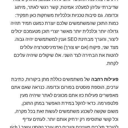
שדיברתי עליהן למעלה: אמינות, קשר רגשי לאתר, מיתוג
וכדומה. גם סיבות טכניות וכלכליות משחקות כאן תפקיד:
כמות התוכן שהמשתמשים שלכם יוצרת כמעט תמיד תהיה
גדולה יותר וכלכלית יותר מאשר יוצרי תוכן מטעמכם יכולים
ליצור, והערך מבחינת SEO וענין למשתמשים יהיה גבוה.
מצד שני, פיקוח (אם יש צורך) ואדמיניסטרציה עלולים
להטות את הבחירה לצד השני. אלו שיקולים שיהיה עליכם
לקחת.
פעילות רחבה
של משתמשים כוללת מתן ביקורות, כתיבת
ערכים, הוספת פוסטים בפורום וכדומה. כנראה שאם אתם
מאפשרים פעילות כזו אתם מכוונים לאתר שיהיה מעין
פלטפורמה. כדאי להקל במידת האפשר במתן התוכן,
משום שקשה לשכנע משתמשים לעשות זאת בכל מקרה,
וכל קושי שתוסיפו רק ירחיק אותם יותר. לעתים עדיף
להוריד פצ'רים מענינים וטובים כמו עורך טקסט עשיר ( rich