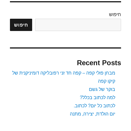
–
ליאונרד
חיפוש
כהן
–
חיפוש
I’m
Your
Man
–
תרגום
Recent Posts
שיר
מבחן פולי קפה – קפה חד זני רפובליקה דומיניקנית של
קיקו קפה
בוקר של גשם
למה לכתוב בכלל?
לכתוב כל יום? לכתוב.
יום הולדת, יצירה, מתנה