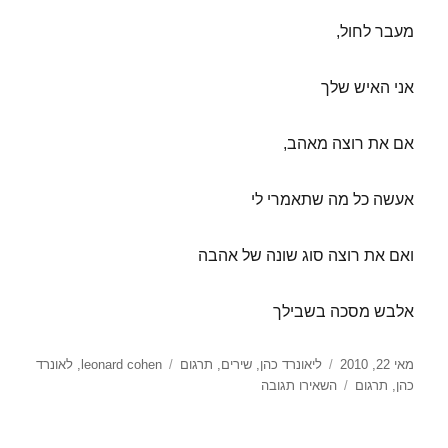
מעבר לחול,
אני האיש שלך
אם את רוצה מאהב,
אעשה כל מה שתאמרי לי
ואם את רוצה סוג שונה של אהבה
אלבש מסכה בשבילך
פורסם
קטגוריות
תגיות
מאי 22, 2010
ליאונרד כהן
,
שירים
,
תרגום
leonard cohen
,
לאונרד
בתאריך
עבור
כהן
,
תרגום
השאירו תגובה
אני
האיש
שלך