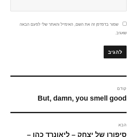
שמור בדפדפן זה את השם, האימייל והאתר שלי לפעם הבאה
שאגיב.
ניווט
קודם
But, damn, you smell good
הפוסט
הקודם:
הבא
סיפורו של יצחק – ליאונרד כהן –
הפוסט