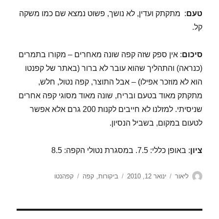
טעם
: מתקתק ועדין, לא נושך, פשוט נמצא שם כמו משקה
קל.
סיכום
: אין ספק שזה קפה שונה מאחרים – מקורו בתמרים
(כנראה) והתהליך שהוא עובר לא ברור (באתר של קפנטו
הוא לא מוזכר אפילו) – אבל התוצר, קפה נטול, חלש,
מתקתק מאוד בטעם ובריח, שונה מאוד מסוגי קפה אחרים
שניסיתי. למזלנו לא חייבים לקנות 200 גרם אלא אפשר
לטעום במקום, בשביל הנסיון.
ציון
: באופן כללי: 7.5. במסגרת נטולי הקפה: 8.5
מחבר
פורסם
קטגוריות
תגיות
ליאור
ינואר 12, 2010
ביקורות
,
קפה
קפהנטו
בתאריך