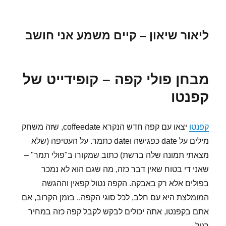
ליאור שיאון – קיים משמע אני חושב
מבחן פולי קפה – קופידייט של
קפנטו
קפנטו
יצאו עם קפה חדש הנקרא coffeedate, שזה משחק
מילים על date כפגישה וdate כתמר. על העטיפה (שלא
מצאתי תמונה שלה ברשת) כתוב שמקורו ב"פולי תמר" –
שאני די בטוח שאין דבר כזה, מה שגם הוא לא נמכר
בפולים אלא רק באבקה. הקפה נטול קפאין וההגשה
המומלצת היא עם חלב, לכל סוגי הקפה.. בזמן הקרוב, אם
אתם בקפנטו, אתה יכולים לבקש לקבל קפה כזה במחיר
רגיל.