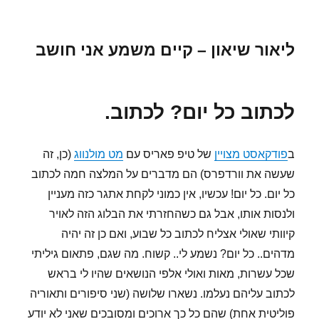
ליאור שיאון – קיים משמע אני חושב
לכתוב כל יום? לכתוב.
ב
פודקאסט מצויין
של טיפ פאריס עם
מט מולנווג
(כן, זה
שעשה את וורדפרס) הם מדברים על המלצה חמה לכתוב
כל יום. כל יום! עכשיו, אין כמוני לקחת אתגר כזה מעניין
ולנסות אותו, אבל גם כשהחזרתי את הבלוג הזה לאויר
קיוותי שאולי אצליח לכתוב כל שבוע, ואם כן זה יהיה
מדהים.. כל יום? נשמע לי.. קשוח. מה שגם, פתאום גיליתי
שכל עשרות, מאות ואולי אלפי הנושאים שהיו לי בראש
לכתוב עליהם נעלמו. נשארו שלושה (שני סיפורים ותאוריה
פוליטית אחת) שהם כל כך ארוכים ומסובכים שאני לא יודע